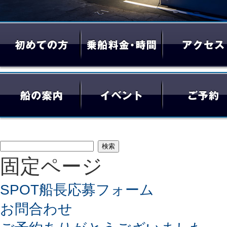
検
固定ページ
索:
SPOT船長応募フォーム
お問合わせ