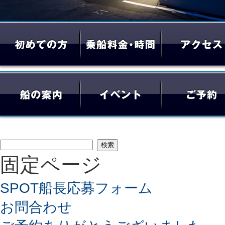
検
固定ページ
索:
SPOT船長応募フォーム
お問合わせ