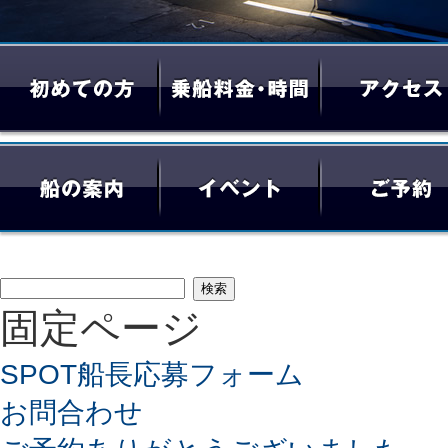
検
固定ページ
索:
SPOT船長応募フォーム
お問合わせ