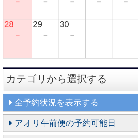
－
－
－
－
－
28
29
30
－
－
－
カテゴリから選択する
全予約状況を表示する
アオリ午前便の予約可能日