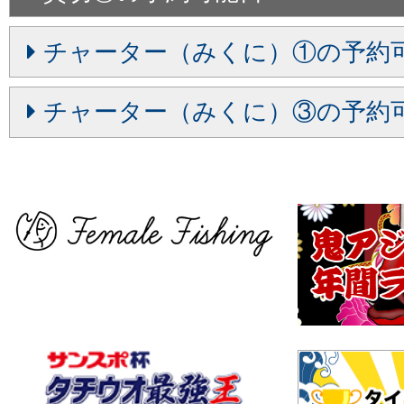
チャーター（みくに）①の予約
チャーター（みくに）③の予約