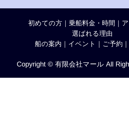
初めての方
｜
乗船料金・時間
｜
ア
選ばれる理由
船の案内
｜
イベント
｜
ご予約
Copyright © 有限会社マール All Right