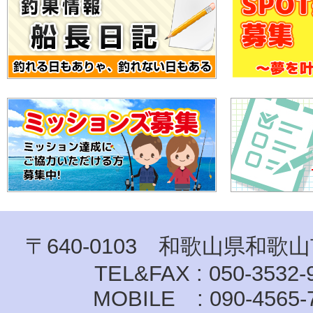
〒640-0103 和歌山県和歌山
TEL&FAX : 050-3532-
MOBILE : 090-4565-