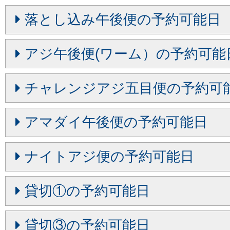
落とし込み午後便の予約可能日
アジ午後便(ワーム）の予約可能
チャレンジアジ五目便の予約可
アマダイ午後便の予約可能日
ナイトアジ便の予約可能日
貸切①の予約可能日
貸切③の予約可能日