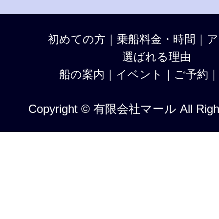
初めての方
｜
乗船料金・時間
｜
ア
選ばれる理由
船の案内
｜
イベント
｜
ご予約
Copyright © 有限会社マール All Right