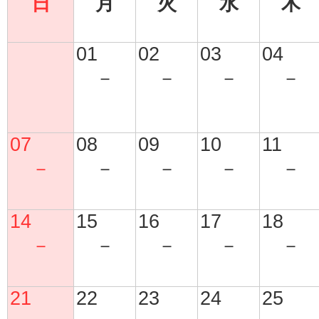
日
月
火
水
木
01
02
03
04
－
－
－
－
07
08
09
10
11
－
－
－
－
－
14
15
16
17
18
－
－
－
－
－
21
22
23
24
25