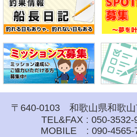
〒640-0103 和歌山県和歌山
TEL&FAX : 050-3532-
MOBILE : 090-4565-