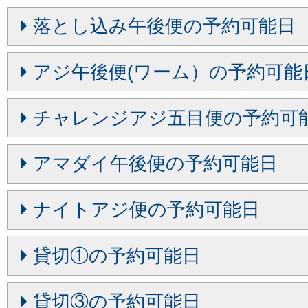
落とし込み午後便の予約可能日
アジ午後便(ワーム）の予約可能
チャレンジアジ五目便の予約可
アマダイ午後便の予約可能日
ナイトアジ便の予約可能日
貸切①の予約可能日
貸切③の予約可能日